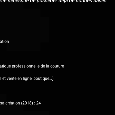
 elle nécessite de posséder déjà de bonnes bases.
mation
atique professionnelle de la couture
n et vente en ligne, boutique…)
sa création (2018) : 24